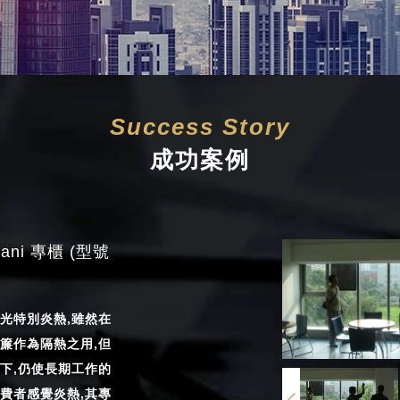
Success Story
成功案例
rmani 專櫃 (型號
光特別炎熱,雖然在
簾作為隔熱之用,但
下,仍使長期工作的
費者感覺炎熱,其專