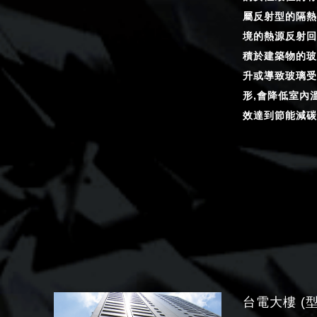
屬反射型的隔熱
境的熱源反射回
積於建築物的玻
升或導致玻璃受
形,會降低室內溫
效達到節能減碳
台電大樓 (型號