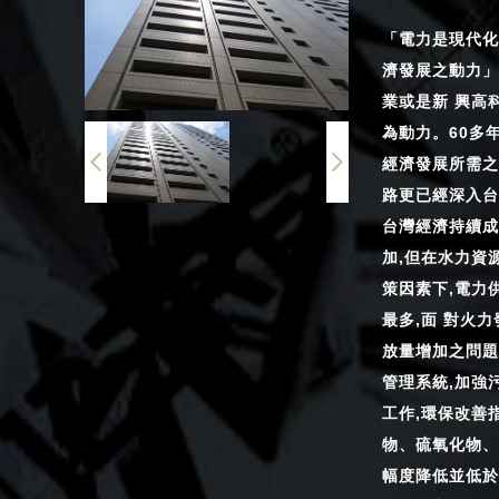
「電力是現代化
濟發展之動力」
業或是新 興高
為動力。60多
經濟發展所需之
路更已經深入台
台灣經濟持續成
加,但在水力資
策因素下,電力
最多,面 對火
放量增加之問題
管理系統,加強
工作,環保改善
物、硫氧化物、
幅度降低並低於