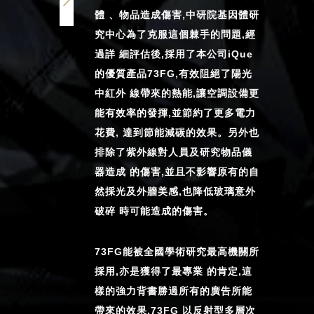
體 、物品造成傷害,中研院基因體研
究中心為了克服這個棘手的問題,經
過詳 細評估後,採用了本公司iQue
的優質產品73FG,有效阻絕了陽光
中紅外 線帶來的熱能,讓空調設備更
能有效率的發揮,並節約了更多電力
花費, 達到節能減碳的效果。另外也
排除了紫外線對人員及研究物品儀
器造成 的傷害,並且不影響原有的自
然採光及外牆美感,也降低玻璃意外
破碎 時可能造成的傷害。
73FG能被全國學術研究最高機關所
採用,亦是獲得了最專業 的肯定,這
樣的強力背書勝過所有的廣告所能
帶來的效果,73FG 以反射型多層次