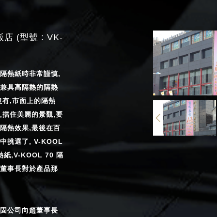
 (型號 : VK-
隔熱紙時非常謹慎,
兼具高隔熱的隔熱
沒有,市面上的隔熱
,擋住美麗的景觀,要
隔熱效果,最後在百
挑選了, V-KOOL
紙,V-KOOL 70 隔
董事長對於產品那
固公司向趙董事長