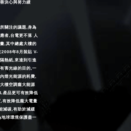
善決心與努力績
所關注的議題,身為
應者,台電更不落 人
畫,其中總處大樓的
2008年8月裝貼 V-
爆隔熱紙,來達到引進
有害光線的目的,一
內燈光能源的耗費,
大樓空調龐大能源
OOL產品更可有效降低
度,有效降低龐大電量
節能減碳,有助於減緩
為地球環境保護盡一