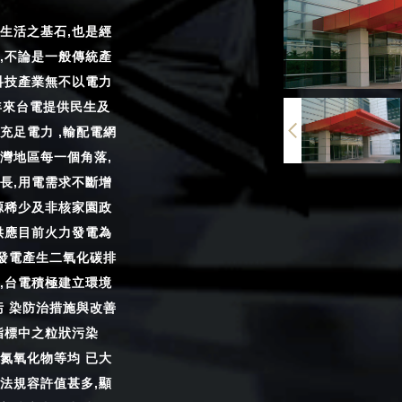
生活之基石,也是經
,不論是一般傳統產
科技產業無不以電力
年來台電提供民生及
充足電力 ,輸配電網
灣地區每一個角落,
長,用電需求不斷增
源稀少及非核家園政
供應目前火力發電為
力發電產生二氧化碳排
,台電積極建立環境
污 染防治措施與改善
指標中之粒狀污染
氮氧化物等均 已大
法規容許值甚多,顯