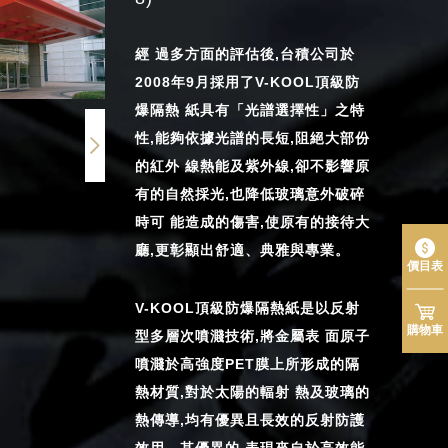
經 過多方面的評估後,台積公司於
2008年9月採用了V-KOOL頂級防
爆隔熱 紙具有「光譜選擇性」之特
性,能夠依據光譜的長短,阻絕大部份
的紅外 線熱能及紫外線,卻不影響原
有的自然採光,也降低玻璃意外破碎
時可 能造成的傷害,使原有的接待大
廳,更彰顯出舒適、典雅與專業。
價目表
V-KOOL頂級防爆隔熱紙是以反射
購物車
型多層次噴濺技術,將金屬表 面原子
噴濺於高強度PET膜上所形成的隔
熱材質,對於太陽的輻射 熱及玻璃的
熱傳導,均有優異且長效的反射防護