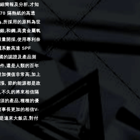
細簡報及分析,才知
L70 隔熱紙的高透
為,所採用的原料為世
銀,和鋼,高貴金屬氧
限量開採,使用專利奈
系數高達 SPF
多國的認證及產品測
件,還是人類的百年
附加價值非常高,加上
漲, 節約能源都是政
,不久的將來相信隔
須的產品,種種的優
董事長更加的相信V-
絕對是遠來大飯店,對付