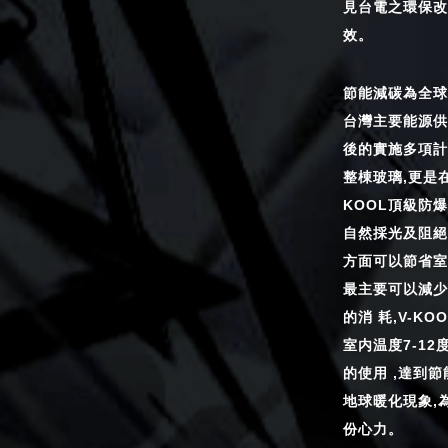
見台電之環保改
效。
節能減碳為全球
台灣主要能源供
後的實施多項計
整棟玻璃,更是在
KOOL頂級防
自然採光及阻絕
方面可以節省室
最主要可以減少
的消 耗,V-K
室内温度7-12
的使用 ,達到
地球暖化現象,
份心力。