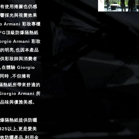
有使用捲簾也仍感
響採光與視覺效果
io Armani 彩妝專櫃
3FG頂級防爆隔熱紙
rgio Armani 彩妝
的明亮,也因本產品
供彩妝師與消費者
體驗 Giorgio
的同時 ,不但擁有
爆隔熱紙所帶來舒適的
orgio Armani 所
品味與優雅美感。
級防爆隔熱紙提供防曬
達325以上,更是愛美
效防曬產品,利用金