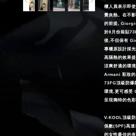
櫃人員表示即使
覺炎熱。在不影
的前提, Giorg
於8月份裝貼7
後,不但保有 Gio
專櫃原設計採光
高隔熱的效果提
涼爽舒適的環境,在
Armani 彩妝
73FG頂級防
環境,更可感受 Gi
呈現獨特的色彩
V-KOOL頂
係數(SPF)高
的女性最佳的有