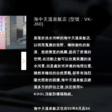
海中天溫泉飯店 (型號 : VK-
J60)
座落於淡水河畔的海中天溫泉飯店,
以明亮寬廣的視野、獨特個性的裝
潢、悠然懷意的氛圍,提供了舒適的
空間,在活動之餘可以欣賞美麗的淡
水河景,但是處於河岸邊的地理位置,
雖然有極佳的自然景觀,卻常有強烈
陽光照射的困擾,海中天溫泉飯店經
過多方的評估之後,決定採用V-
KOOL頂級防爆隔熱紙。
海中天溫泉飯店也在92年8月及94