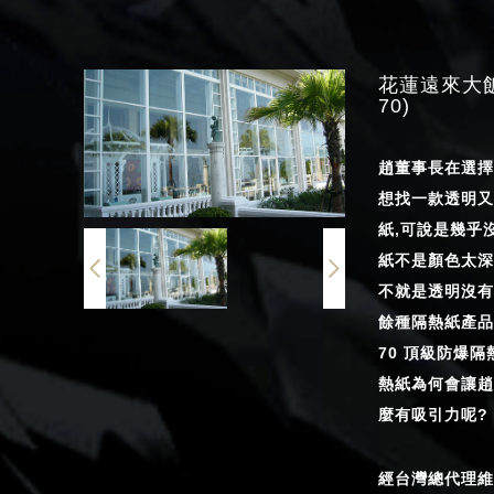
花蓮遠來大飯店
70)
趙董事長在選擇
想找一款透明又
紙,可說是幾乎
紙不是顏色太深
不就是透明沒有
餘種隔熱紙產品中
70 頂級防爆隔熱
熱紙為何會讓趙
麼有吸引力呢?
經台灣總代理維