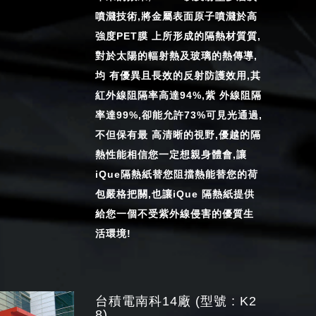
噴濺技術,將金屬表面原子噴濺於高
強度PET膜 上所形成的隔熱材質質,
對於太陽的輻射熱及玻璃的熱傳導,
均 有優異且長效的反射防護效用,其
紅外線阻隔率高達94%,紫 外線阻隔
率達99%,卻能允許73%可見光通過,
不但保有最 高清晰的視野,優越的隔
熱性能相信您一定想親身體會,讓
iQue隔熱紙替您阻擋熱能替您的荷
包嚴格把關,也讓iQue 隔熱紙提供
給您一個不受紫外線侵害的優質生
活環境!
台積電南科14廠 (型號 : K2
8)