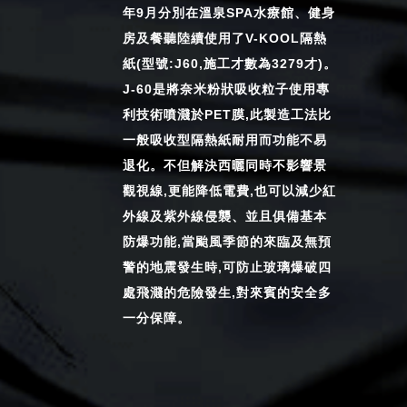
年9月分別在溫泉SPA水療館、健身
房及餐聽陸續使用了V-KOOL隔熱
紙(型號:J60,施工才數為3279才)。
J-60是將奈米粉狀吸收粒子使用專
利技術噴濺於PET膜,此製造工法比
一般吸收型隔熱紙耐用而功能不易
退化。不但解決西曬同時不影響景
觀視線,更能降低電費,也可以減少紅
外線及紫外線侵襲、並且俱備基本
防爆功能,當颱風季節的來臨及無預
警的地震發生時,可防止玻璃爆破四
處飛濺的危險發生,對來賓的安全多
一分保障。