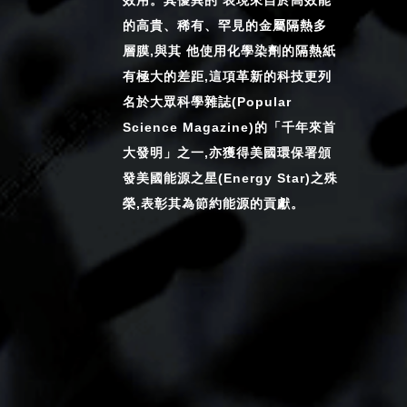
效用。其優異的 表現來自於高效能
的高貴、稀有、罕見的金屬隔熱多
層膜,與其 他使用化學染劑的隔熱紙
有極大的差距,這項革新的科技更列
名於大眾科學雜誌(Popular
Science Magazine)的「千年來首
大發明」之一,亦獲得美國環保署頒
發美國能源之星(Energy Star)之殊
榮,表彰其為節約能源的貢獻。