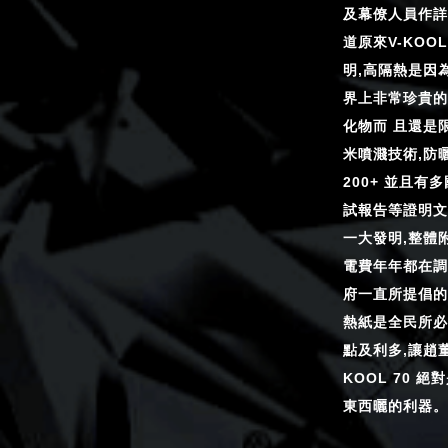
及幕僚人員作詳
道原來V-KOO
明,高隔熱是因
界上非常珍貴的
化物而 且還是
米噴濺技術,防曬
200+ 並且有
試報告等證明文
一大發明,整體
電費年年都在調
府一直所提倡的
熱紙是全民所必
點及利多,讓趙
KOOL 70 
東西曬的利器。