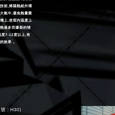
技術,將隔熱紙外環
大氣中,避免熱量聚
璃上,使室内温度上
熱過多而爆裂的情
度7-12度以上,有
的效果 。
 : H30)