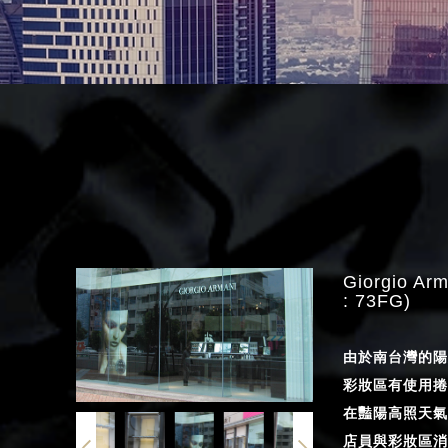
Giorgio A
: 73FG)
由於南台灣的陽
彩妝區有使用捲
在豔陽高照天氣
店員與彩妝區消